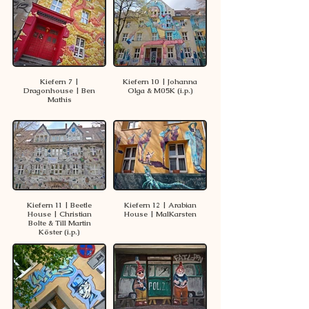
Hintergrundinformationen zu den Künstlern, ihren 
Werken und den einzelnen Häusern. Viele 
Informationen stammen aus eigener Recherche, 
persönlichen Gesprächen mit Künstlern und 
Bewohnern sowie aus historischen Quellen. Da 
diese Dokumentation kontinuierlich weiter 
Kiefern 7 |
Kiefern 10 | Johanna
wächst, werden die einzelnen Seiten nach und 
Dragonhouse | Ben
Olga & M05K (i.p.)
Mathis
nach ergänzt.
Kiefern 11 | Beetle
Kiefern 12 | Arabian
House | Christian
House | MalKarsten
Bolte & Till Martin
Köster (i.p.)