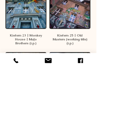
Kiefern 23 | Monkey
Kiefern 25 | Old
House | MaJo
Masters (working title)
Brothers (i.p.)
(i.p.)
Kiefern 27 |
Kiefern 29 | Rainbow
Kiefernstraße
House (working title)
Overview | Marc
(i.p.)
Hennig (MaJo
Brothers) (i.p.)