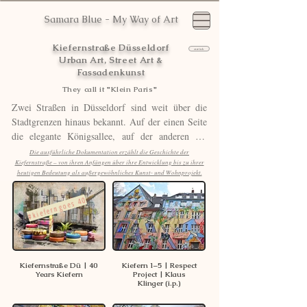
Samara Blue - My Way of Art
Kiefernstraße Düsseldorf
zurück
Urban Art, Street Art &
Fassadenkunst
They call it "Klein Paris"
Zwei Straßen in Düsseldorf sind weit über die 
Stadtgrenzen hinaus bekannt. Auf der einen Seite 
die elegante Königsallee, auf der anderen die 
Kiefernstraße im Stadtteil Flingern – ein kreativer 
Die ausführliche Dokumentation erzählt die Geschichte der
Kiefernstraße – von ihren Anfängen über ihre Entwicklung bis zu ihrer
Gegenentwurf, der heute vor allem als Straße der 
heutigen Bedeutung als außergewöhnliches Kunst- und Wohnprojekt.
Künstler, der Street Art und der großformatigen 
Fassadenkunst bekannt ist. Internationale Künstler 
#kieferngoes 40
haben hier gemeinsam mit den Bewohnern 
einzigartige Wandbilder geschaffen, die die 
Kiefernstraße zu einer der außergewöhnlichsten 
Freiluftgalerien Deutschlands machen.

Kiefernstraße Dü | 40
Kiefern 1–5 | Respect
Years Kiefern
Project | Klaus
    Hinter jedem Titelbild verbirgt sich eine eigene 
Klinger (i.p.)
Geschichte. Dort findest du weitere Fotos sowie 