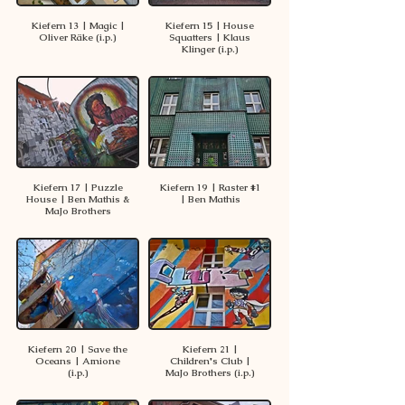
Kiefern 13 | Magic |
Kiefern 15 | House
Oliver Räke (i.p.)
Squatters | Klaus
Klinger (i.p.)
Kiefern 17 | Puzzle
Kiefern 19 | Raster #1
House | Ben Mathis &
| Ben Mathis
MaJo Brothers
Kiefern 20 | Save the
Kiefern 21 |
Oceans | Amione
Children's Club |
(i.p.)
MaJo Brothers (i.p.)