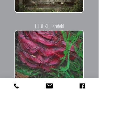
TUBUKU I Krefeld
Ich liebe diese Events und bemühe mich, soviel wie möglich in
Bild und Wort davon einzufangen und zu dokumentieren. Da ich
dies als Hobby betreibe und nicht immer die nötige Zeit zur
Verfügung steht, werden die einzelnen Berichte nach und nach
ergänzt. Auch sind die Berichte durch meine persönliche Linse
und damit mit meiner eigenen Interpretation entstanden. Soweit
es mir möglich ist, liefere ich Informationen, die ich von den
Künstlern selbst erhalten habe, mit. Jedoch sollte jeder die Bilder
und ihre Aussagen mit eigenen Augen betrachten und nach
seinem eigenen Empfinden interpretieren. Ganz wie es Street Art
Kunst beabsichtigt.
Unter
Street Art
versteht man verschiedene Kunstformen, die im
städtischen Bereich durchaus dauerhaft angebracht oder