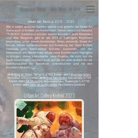
Samara Blue - My Way of Art
zurück
Urban art Krefeld
2015 - 2023
Wie in vielen anderen Städten wächst und gedeiht die Street Art
Scene auch in Krefeld am Niederrhein. Neben dem Lokal Matador
"TUBUKU", bestehend aus den beiden Künstlern Jarek Masztalerz
und Alex Weigandt, gibt es seit 2015 in 2-jährigem Rhythmus
besondere, unter einem bestimmten Motto stehende Street Art
Events. Hierzu kamen/kommen auf Einladung der Stadt Krefeld
nationale und international Künstler zusammen, um der
Seidenstadt am Niederrhein einige neue künstlerische Highlights
zu bringen. Immer interessante, neue Projekte, die nicht nur die
Stadt verschönern, sondern auch auf die ein oder andere Art die
Kommunikation der Bewohner untereinander und mit den
Künstlern fördern. (
...
)
2015
2017
Wood Art Gallery
, Talring 52, 47802 Krefeld I
Rhine Side Gallery
,
2019
Am Zollhof, 47829 Krefeld I
Down Town Gallery
, Hansastraße, 47799
2021
Krefeld I
Silk City Gallery
,
Seidenweberhaus, Theaterplatz 1, 47798
2023
Krefeld I
Urban Art Gallery Krefeld
, Verschiedene Standorte
Urban Art Gallery Krefeld 2023