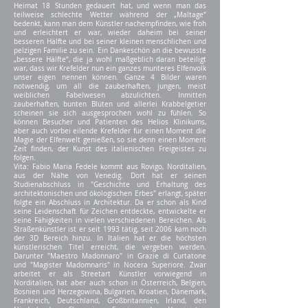
Heimat 18 Stunden gedauert hat, und wenn man das
teilweise schlechte Wetter während der „Maltage“
bedenkt, kann man dem Künstler nachempfinden, wie froh
und erleichtert er war, wieder daheim bei seiner
besseren Hälfte und bei seiner kleinen menschlichen und
pelzigen Familie zu sein. Ein Dankeschön an die bewusste
„bessere Hälfte“, die ja wohl maßgeblich daran beteiligt
war, dass wir Krefelder nun ein ganzes munteres Elfenvolk
unser eigen nennen können. Ganze 4 Bilder waren
notwendig, um all die zauberhaften, jungen, meist
weiblichen Fabelwesen abzulichten. Inmitten
zauberhaften, bunten Blüten und allerlei Krabbelgetier
scheinen sie sich ausgesprochen wohl zu fühlen. So
können Besucher und Patienten des Helios Klinikums,
aber auch vorbei eilende Krefelder für einen Moment die
Magie der Elfenwelt genießen, so sie denn einen Moment
Zeit finden, der Kunst des italienischen Freigeistes zu
folgen.
Vita: Fabio Maria Fedele kommt aus Rovigo, Norditalien,
aus der Nähe von Venedig. Dort hat er seinen
Studienabschluss in "Geschichte und Erhaltung des
architektonischen und ökologischen Erbes" erlangt, später
folgte ein Abschluss in Architektur. Da er schon als Kind
seine Leidenschaft für Zeichen entdeckte, entwickelte er
seine Fähigkeiten in vielen verschiedenen Bereichen. Als
Straßenkünstler ist er seit 1993 tätig, seit 2006 kam noch
der 3D Bereich hinzu. In Italien hat er die höchsten
künstlerischen Titel erreicht, die vergeben werden.
Darunter "Maestro Madonnaro" in Grazie di Curtatone
und "Magister Madomnaris" in Nocera Superiore. Zwar
arbeitet er als Streetart Künstler vorwiegend in
Norditalien, hat aber auch schon in Österreich, Belgien,
Bosnien und Herzegowina, Bulgarien, Kroatien, Dänemark,
Frankreich, Deutschland, Großbritannien, Irland, den