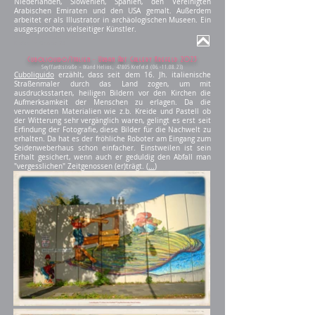
Niederlanden, Slowenien, Spanien, den Vereinigten
Arabischen Emiraten und den USA gemalt. Außerdem
arbeitet er als Illustrator in archäologischen Museen. Ein
ausgesprochen vielseitiger Künstler.
Quelle: Fabio Fedele persönlich
Krefeld im Oktober 23
Cuboliquido/Italien - Urban Art Gallery Krefeld 2023
Seyffardtstraße - Wand Helios, 47805 Krefeld
(06.-11.08.23)
Cuboliquido
erzählt, dass seit dem 16. Jh. italienische
Straßenmaler durch das Land zogen, um mit
ausdrucksstarten, heiligen Bildern vor den Kirchen die
Aufmerksamkeit der Menschen zu erlagen. Da die
verwendeten Materialien wie z.b. Kreide und Pastell ob
der Witterung sehr vergänglich waren, gelingt es erst seit
Erfindung der Fotografie, diese Bilder für die Nachwelt zu
erhalten. Da hat es der fröhliche Roboter am Eingang zum
Seidenweberhaus schon einfacher. Einstweilen ist sein
Erhalt gesichert, wenn auch er geduldig den Abfall man
"vergesslichen" Zeitgenossen (er)trägt. (
...
)