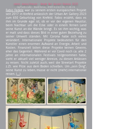
fabio fedele/Italien - Urban Art Gallery Krefeld 2023
Seyffardtstraße - Wand Helios, 47805 Krefeld
(06.-11.08.23)
Fabio Fedele
war zu seinem ersten europäischen Projekt
seit 2017 in Krefeld anlässlich der Urban Art Gallery 2023
zum 650 Geburtstag von Krefeld. Fabio erzählt, dass es
ihm im Grunde egal ist, ob er vor der eigenen Haustür,
beim Nachbar um die Ecke oder in einem fernen Land
seine Kunst an die Wände bringt. Es sei ihm wichtig, was
er malt und dass dieses Bild in einer guten Beziehung zu
seiner Umwelt ständen. Mit Corona habe sich vieles
verändert. Internationale Projekte bedeuteten für den
Künstler einen enormen Aufwand an Energie, Arbeit und
Kosten. Finanziell böten diese Projekte keinen Gewinn,
eher das Gegenteil. Während er vor Covid noch ca. alle 2
Jahre an internationalen Festivals teilgenommen habe,
sieht er aktuell viel weniger Anreize, zu diesen Anlässen
zu reisen. Nicht zuletzt auch, weil die Streetart Projekte
z.Zt. wie Pilze aus dem Boden schießen. Um „sein Ding“,
seine Kunst zu leben, müsse er nicht (mehr) international
reisen. (
...
)