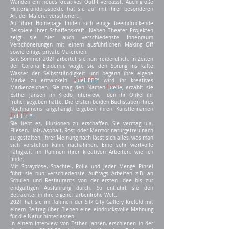
Wänden ein neues kreatives Outfit verpasst. Auch große
Hintergrundprospekte hat sie auf mit ihrer besonderen
Art der Malerei verschönert.
Auf ihrer
Homepage
finden sich einige beeindruckende
Beispiele ihrer Schaffenskraft. Neben Theater Projekten
zeigt sie hier auch verschiedenste Innenraum
Verschönerungen mit einem ausführlichen Making Off
sowie einige private Malereien.
Seit Sommer 2021 arbeitet sie nun freiberuflich. In Zeiten
der Corona Epi
demie wagte sie den Sprung ins kalte
Wasser der Selbstständigkeit und begann ihre eigene
Marke zu entwickeln.
„JueLIEBE“
wird ihr kreatives
Markenzeichen. Sie mag den Namen
Juelie
, erzählt sie
Esther Jansen im Kredo Interview, den ihr Onkel ihr
früher gegeben hatte. Die ersten beiden Buchstaben ihres
Nachnamens angehängt, ergeben ihren Künstlernamen
„JuLIEBE“
.
Sie liebt es, Illusionen zu erschaffen. Sie vermag u.a.
Fliesen, Holz, Asphalt, Rost oder Marmor naturgetreu nach
zu gestalten. Ihrer Meinung nach lässt sich alles, was man
sich vorstellen kann, nachahmen. Eine sehr wertvolle
Fähigkeit im Rahmen ihrer kreativen Arbeiten, wie ich
finde.
Mit Spraydose, Spachtel, Rolle und jeder Menge Pinsel
führt sie nun verschiedenste Auftrags Arbeiten z.B. an
Schulen und Restaurants von der ersten Idee bis zur
endgültigen Ausführung durch. So entführt sie den
Betrachter in ihre eigene, farbenfrohe Welt.
2021 hat sie im Rahmen der Silk City Gallery Krefeld mit
einem Beitrag über
Bienen
eine eindrucksvolle Mahnung
für die Natur hinterlassen.
In einem Interview von Esther Jansen, erschienen in der