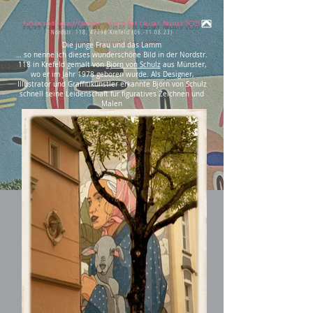
Björn von Schulz/Germany - Urban Art Gallery Krefeld 2023
Nordstr. 118,
47798 Krefeld
(06.-11.08.23)
Die junge Frau und das Lamm
… so nenne ich dieses wunderschöne Bild in der Nordstr.
118 in Krefeld gemalt von
Björn von Schulz
aus Münster,
wo er im Jahr 1978 geboren wurde.
Als Designer,
Illustrator und Graffitikünstler erkannte Björn von Schulz
schnell seine Leidenschaft für figuratives Zeichnen und
Malen