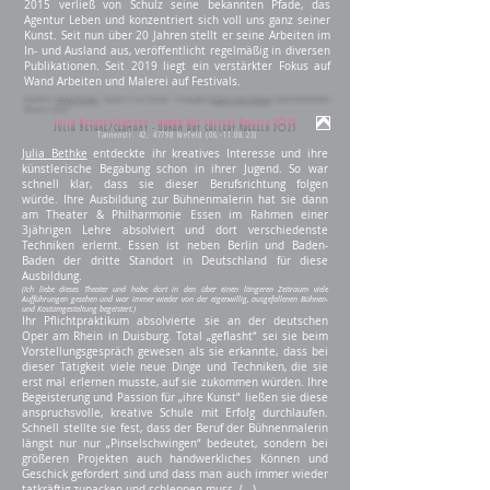
2015 verließ von Schulz seine bekannten Pfade, das
Agentur Leben und konzentriert sich voll uns ganz seiner
Kunst. Seit nun über 20 Jahren stellt er seine Arbeiten im
In- und Ausland aus, veröffentlicht regelmäßig in diversen
Publikationen.
Seit 2019 liegt ein verstärkter Fokus auf
Wand Arbeiten und Malerei auf Festivals.
Quellen:
Artist Profile
- Bjoern von Schulz - YoungArt,
Björn von Schulz
, Stadt Bibliothek
Rheine 2022
Julia Bethke/Germany - Urban Art Gallery Krefeld 2023
Tannenstr. 42, 47798 Krefeld
(06.-11.08.23)
Julia Bethke
entdeckte ihr kreatives Interesse und ihre
künstlerische Begabung schon in ihrer Jugend. So war
schnell klar, dass sie dieser Berufsrichtung folgen
würde.
Ihre Ausbildung zur Bühnenmalerin hat sie dann
am Theater & Philharmonie Essen im Rahmen einer
3jährigen Lehre absolviert und dort verschiedenste
Techniken erlernt. Essen ist neben Berlin und Baden-
Baden der dritte Standort in Deutschland für diese
Ausbildung.
(Ich liebe dieses Theater und habe dort in den über einen längeren Zeitraum viele
Aufführungen gesehen und war immer wieder von der eigenwillig, ausgefallenen Bühnen-
und Kostümgestaltung begeistert.)
Ihr Pflichtpraktikum absolvierte sie an der deutschen
Oper am Rhein in Duisburg. Total „geflasht“ sei sie beim
Vorstellungsgespräch gewesen als sie erkannte, dass bei
dieser Tätigkeit viele neue Dinge und Techniken, die sie
erst mal erlernen musste, auf sie zukommen würden. Ihre
Begeisterung und Passion für „ihre Kunst“ ließen sie diese
anspruchsvolle, kreative Schule mit Erfolg durchlaufen.
Schnell stellte sie fest, dass der Beruf der Bühnenmalerin
längst nur nur „Pinselschwingen“ bedeutet, sondern bei
größeren Projekten auch handwerkliches Können und
Geschick gefordert sind und dass man auch immer wieder
tatkräftig zupacken und schleppen muss. (
...
)