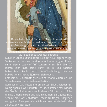
Da auch das Talent für diesen Malstil unbedingt
vorhanden war fand er schnell Anerkennung in der Scene.
Als Gründungsmitglied des Künstlerkollektivs und
späteren Kreativ Agentur „Studio Egotrips“ konnte Björn
seine Begabung und Intention unter Beweis stellen.
2015 gab er das Agentur betreute
Künstler Leben auf und begab sich auf neue, eigene Wege.
So konnte er sich voll und ganz auf seine eigene Kunst,
seine eigene „Way of Art“ konzentrieren. Seit über 20
Jahren kann man seine Kunst im In- und Ausland
betrachten. Auch durch Veröffentlichung diverser
Publikationen macht Björn von sich reden.
Erst seit 2019 beschäftigt er sich mit Wand Malereien und
Teilnahmen an verschiedenen Festivals.
Auch wenn das Fotografieren dieses Bildes wieder ein
wenig speziell war, musste ich doch immer mal wieder
die Straße blockieren, strahlt dieses Bild für mich Ruhe
und Nachdenklichkeit aus. Die nicht mehr ganz junge Frau
scheint eine Art „Schäferin“ Tracht zu tragen. Umgeben
von grünen Zweigen nehme ich Naturverbundenheit oder
zurück zur Natur wahr.