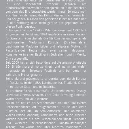
realistische Momente. Der Betrachter wird automatisch
in eine lebensecht Szenerie gezogen, am
eindrucksvollsten, wenn er den speziellen Punkt beachtet,
von dem das Bild betrachtet werden muss. So muss man
auch hier an der Wand des Helios Klinikums ein wenig hin
und her gehen, bis man den perfekten Punkt gefunden hat,
in der Hoffnung, dass nicht gerade ein geparktes Auto
diesen Punkt besetzt.
Cuboliquido wurde 1974 in Milan geboren. Seit 1992 lebt
er von seiner Kunst und 1994 entdeckte er seine Passion
für Streetart. Zunächst als Graffiti Künstler und später als
traditioneller Madonnari Künstler
(Straßenmalerei
traditioneller Madonnenbilder und religiöser Motive mit
Pastellkreide). Heute sind zwei seiner Madonnari
Kunstwerke in einer Basilika in Bethlehem und in Mexiko
City ausgestellt.
Seit 2009 hat er sich besonders auf die anamorphotische
3D Straßenmalerei konzentriert und nahm an vielen
internationalen Streetart Festivals teil, bei denen er
zahlreiche Preise gewann.
Seine Malerei präsentierte er bereits quer durch Europa,
in Russland, in den USA, Lateinamerika, Thailand, China,
im mittleren Osten und in Südafrika.
Er arbeitete für viele namhafte Unternehmen wie Disney,
Universal Cinema, Amazon, Coca Cola, Samsung, Unilever,
Warner Bros und viele weitere.
Bis heute hat er als Straßenmaler an über 200 Events
unterschiedlicher Art teilgenommen. Er ist der erste
Künstler, der die 3D Straßenmalerei mit animierten
Videos (Video Mapping) kombinierte und seine Arbeiten
wurden bereits auf drei verschiedenen Kunst Biennalen
und weiteren zeitgenössischen Kunstausstellungen
gezeigt. Ihm wurde der Titel Maestro Madonnaro in