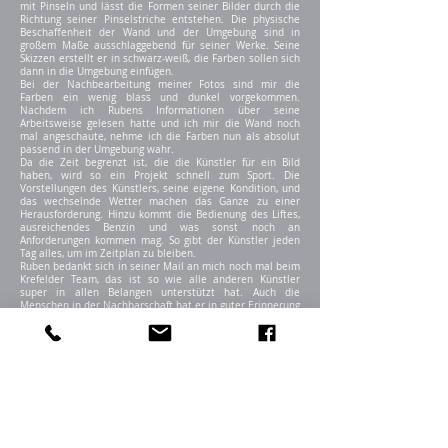
mit Pinseln und lässt die Formen seiner Bilder durch die
Richtung seiner Pinselstriche entstehen. Die physische
Beschaffenheit der Wand und der Umgebung sind in
großem Maße ausschlaggebend für seiner Werke. Seine
Skizzen erstellt er in schwarz-weiß, die Farben sollen sich
dann in die Umgebung einfügen.
Bei der Nachbearbeitung meiner Fotos sind mir die
Farben ein wenig blass und dunkel vorgekommen.
Nachdem ich Rubens Informationen über seine
Arbeitsweise gelesen hatte und ich mir die Wand noch
mal angeschaute, nehme ich die Farben nun als absolut
passend in der Umgebung wahr.
Da die Zeit begrenzt ist, die die Künstler für ein Bild
haben, wird so ein Projekt schnell zum Sport. Die
Vorstellungen des Künstlers, seine eigene Kondition, und
das wechselnde Wetter machen das Ganze zu einer
Herausforderung. Hinzu kommt die Bedienung des Liftes,
ausreichendes Benzin und was sonst noch an
Anforderungen kommen mag. So gibt der Künstler jeden
Tag alles, um im Zeitplan zu bleiben.
Ruben bedankt sich in seiner Mail an mich noch mal beim
Krefelder Team, das ist so wie alle anderen Künstler
super in allen Belangen unterstützt hat. Auch die
Menschen in der Nachbarschaft hat er in guter Erinnerung
behalten. Einige Male musste er aus dem „Schümli“ einen
Eimer Wasser holen, ist dort freundlich aufgenommen
worden und freute sich über jede Art der Kommunikation
mit vorbei kommenden Menschen. Manche machten ihm
Komplimente, manche haben wohl auch negative
Meinungen geäußert. Aber all das fällt für Ruben Poncia
unter befriedigende Kommunikation.
Und damit hat meiner Meinung nach die Streetart Kunst
ihren Job erfüllt, Kunst im öffentlichen Raum für die
Öffentlichkeit zu schaffen. Während ich fotografiert habe,