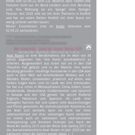
Kredo vom 02.09.22, wird u.a. deutlich, dass Farben und
Texturen nicht nur ihr Beruf sondern auch ihre Berufung
sind. Ihre Wohnung sei ein Spiegel ihrer farbigen
Passion.
Seit 2020 lebt sie mit ihrer Partnerin in Krefeld
und hat an vielen Stellen Krefeld mit ihrer Kunst ein
wenig schöner werden lassen.
Weiter Einzelheiten sind im
Kredo
Interview
vom
02.09.22
nachzulesen.
Quellen:
Juelie und die Farben - Kredo Magazin (kredo-magazin.de)
Krefeld: „Ich kann Illusionen schaffen“ (wz.de)
Instagram:
Juelie Be (@jueliebe) • Instagram-Fotos und -Videos
Anat Ronan/USA - Urban Art Gallery Krefeld 2023
Seyffardtstraße - Wand Helios, 47805 Krefeld
(06.-11.08.23)
Anat Ronen
ist eine Berufsmalerin, die im Alter von 38
Jahren begonnen hat, ihre Kunst autodidaktisch zu
erlernen. Ausgewandert aus Israel hat sie in den USA
/Houston Fuß gefasst und in der Malerei ihre wahre
Berufung gefunden. Unzählige Kunstwerke in den USA aber
auch in aller Welt auf verschiedenen Medien, wie z.B.
Wänden, Böden, Leinwänden, praktisch auf allem, was
Farben tragen kann, sind im Laufe der Zeit entstanden.
Sie hat u.a. schon in Westaustralien, China, Indien, Israel,
Niederlande, Deutschland, Großbritannien und natürlich
in Kanada und den USA gemalt. Sie spricht fließend,
Englisch, Hebräisch und Spanisch. Im Laufe ihrer
bewegten Karriere hat sich zudem viele Auszeichnungen
und Preise gewonnen. Als multidisziplinäre Künstlerin, als
die Anat sich versteht, kann sie nicht nur ihren
Lebensunterhalt mit ihrer vielseitigen Kunst verdienen,
sie nimmt auch an nationalen und internationalen
Streetpainting- und Streetart Festivals teil. Nach der
Wood Art Gallery 2015 und der Rhine Side Gallery 2017 ist
die Ausnahmekünstlerin Anat Ronen im Jahr 2023 bei der
Jubiläums Urban Art Gallery wieder dabei. (
...
)