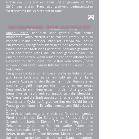
Grazie die Curtatone verliehen und er gewann im März
2017 den ersten Preis des weltweit bedeutendsten
Wettbewerbs für 3D Streetart in Dubai.
Quelle: cuboliquido.com, Wikipedia, freddart.de
Krefeld im Oktober 23
Ruben pontia/Niederlande - Urban Art Gallery Krefeld 2023
Hardenbergstr. 19, 47799 Krefeld
(13.-18.06.23)
Ruben Poncia
hat sich sehr gefreut, trotz seiner
momentan komplizierten Lage, wieder kreativ sein zu
können. Für das Krefelder Urban Art Festival 2023 hat er
ein kraftvoll, springendes Pferd mit einer Amazone an die
Wand über der Krefelder Gaststätte „Schümli“ gezaubert.
Nach den ersten Fotos, die ich dort gemacht habe und
einem sehr netten, wenn leider nicht sehr informativem
Gespräch mit dem Team und Gästen vom Schümli, habe
ich von Ruben selbst einige Informationen zu seiner Kunst
bekommen.
Ein großes Dankeschön an dieser Stelle an Ruben. Ruben
gibt keine Erklärung zu seinem Bild ab, da er keine
spezielle Aussage für den Betrachter in den Raum stellen
möchte. Er geht hingegen eher intuitiv an ein neues
Kunstwerk heran, indem er sich mit dem Untergrund, der
bemalt werden soll, vertraut macht, sich die Menschen,
das Viertel und die Stadt anschaut. Er schaut, ob es lokale
Geschichten, Mythen o.Ä. gibt, die ihm ein Gefühl für die
Wand geben können. Er selbst nennt sein Bild „Hope &
Liberty“.
Da er Action sehr mag, hat er sich hier für ein springendes
Pferd entschieden. Der Sprung eines Pferdes erfolgt in
Sekundenbruchteilen. Diesen Effekt der eingefrorenen
Zeit, den angehaltenen Moment, wollte Ruben dem
Betrachter nahe bringen. Schnell bekam das Pferd einen
Reiter, in diesem Fall eine Reiterin. Möglicherweise habe
ihn die Lorelei-Sage zu dieser Dame inspiriert,