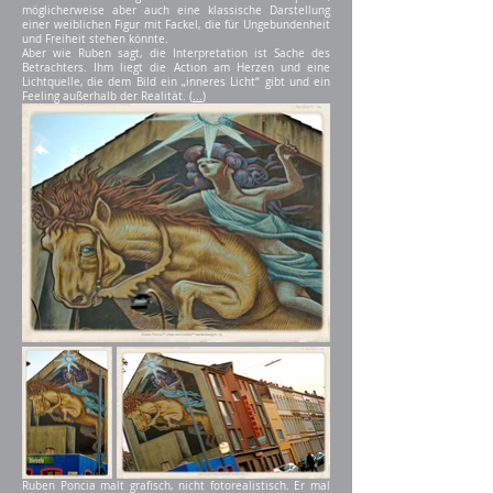
möglicherweise aber auch eine klassische Darstellung
einer weiblichen Figur mit Fackel, die für Ungebundenheit
und Freiheit stehen könnte.
Aber wie Ruben sagt, die Interpretation ist Sache des
Betrachters. Ihm liegt die Action am Herzen und eine
Lichtquelle, die dem Bild ein „inneres Licht“ gibt und ein
Feeling außerhalb der Realität. (
...
)
Ruben Poncia malt grafisch, nicht fotorealistisch. Er mal