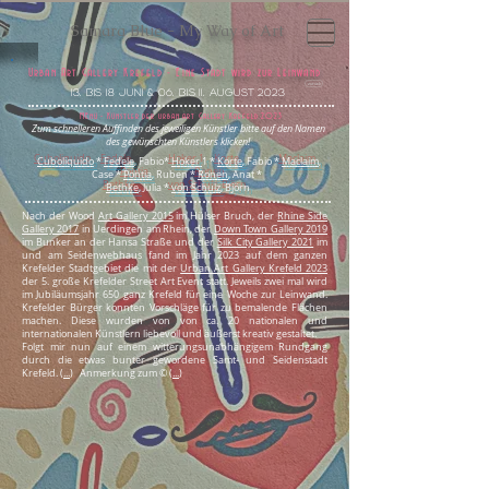
Samara Blue - My Way of Art
Urban Art Gallery Krefeld - Eine Stadt wird zur Leinwand
zurück
13. bis 18 Juni & 06. bis 11. August 2023
MEnü - Künstler der urban art Gallery Krefeld 2023
Zum schnelleren Auffinden des jeweiligen Künstler bitte auf den Namen
des gewünschten Künstlers klicken!
Cuboliquido
*
Fedele
, Fabio*
Hoker
1
*
Korte
,
Fabio *
Maclaim
,
Case *
Pontia
, Ruben *
Ronen
, Anat *
Bethke
, Julia *
von Schulz
, Björn
Nach der Wood
Art Gallery 2015
im Hülser Bruch, der
Rhine Side
Gallery 2017
in Uerdingen am Rhein, der
Down Town Gallery 2019
im Bunker an der Hansa Straße und der
Silk City Gallery 2021
im
und am Seidenwebhaus fand im Jahr 2023 auf dem ganzen
Krefelder Stadtgebiet die mit der
Urban Art Gallery Krefeld 2023
der 5. große Krefelder Street Art Event statt. Jeweils zwei mal wird
im Jubiläumsjahr 650 ganz Krefeld für eine Woche zur Leinwand.
Krefelder Bürger konnten Vorschläge für zu bemalende Flächen
machen. Diese wurden von von ca. 20 nationalen und
internationalen Künstlern liebevoll und äußerst kreativ gestaltet.
Folgt mir nun auf einem witterungsunabhängigem Rundgang
durch die etwas bunter gewordene Samt- und Seidenstadt
Krefeld. (
...
) Anmerkung zum © (
...
)