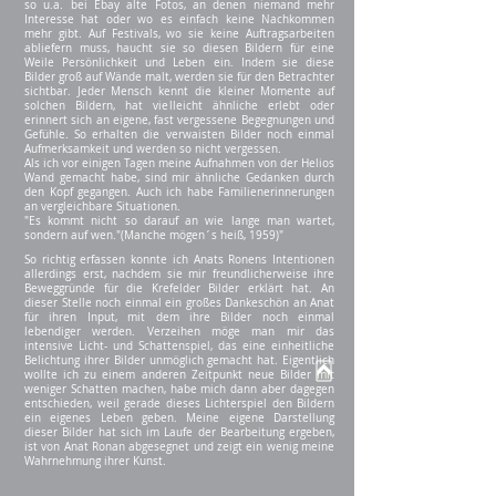
so u.a. bei Ebay alte Fotos, an denen niemand mehr
Interesse hat oder wo es einfach keine Nachkommen
mehr gibt. Auf Festivals, wo sie keine Auftragsarbeiten
abliefern muss, haucht sie so diesen Bildern für eine
Weile Persönlichkeit und Leben ein. Indem sie diese
Bilder groß auf Wände malt, werden sie für den Betrachter
sichtbar. Jeder Mensch kennt die kleiner Momente auf
solchen Bildern, hat vielleicht ähnliche erlebt oder
erinnert sich an eigene, fast vergessene Begegnungen und
Gefühle. So erhalten die verwaisten Bilder noch einmal
Aufmerksamkeit und werden so nicht vergessen.
Als ich vor einigen Tagen meine Aufnahmen von der Helios
Wand gemacht habe, sind mir ähnliche Gedanken durch
den Kopf gegangen. Auch ich habe Familienerinnerungen
an vergleichbare Situationen.
"Es kommt nicht so darauf an wie lange man wartet,
sondern auf wen."(Manche mögen´s heiß, 1959)"
So richtig erfassen konnte ich Anats Ronens Intentionen
allerdings erst, nachdem sie mir freundlicherweise ihre
Beweggründe für die Krefelder Bilder erklärt hat. An
dieser Stelle noch einmal ein großes Dankeschön an Anat
für ihren Input, mit dem ihre Bilder noch einmal
lebendiger werden. Verzeihen möge man mir das
intensive Licht- und Schattenspiel, das eine einheitliche
Belichtung ihrer Bilder unmöglich gemacht hat. Eigentlich
wollte ich zu einem anderen Zeitpunkt neue Bilder mit
weniger Schatten machen, habe mich dann aber dagegen
entschieden, weil gerade dieses Lichterspiel den Bildern
ein eigenes Leben geben. Meine eigene Darstellung
dieser Bilder hat sich im Laufe der Bearbeitung ergeben,
ist von Anat Ronan abgesegnet und zeigt ein wenig meine
Wahrnehmung ihrer Kunst.
Quelle: Anat Ronan persönlich
Krefeld im Oktober 23